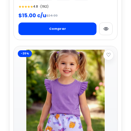
★★★★★
4.8 · (192)
$15.00 c/u
$24.99
Comprar
♡
-20%