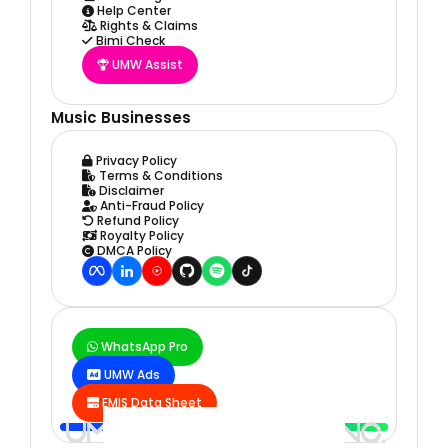
Help Center

Rights & Claims

Bimi Check

UMW Assist

Music Businesses
Privacy Policy

Terms & Conditions

Disclaimer

Anti-Fraud Policy

Refund Policy

Royalty Policy

DMCA Policy

WhatsApp Pro

UMW Ads

EMIS Data Sheet
