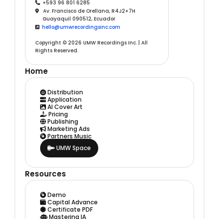
+593 96 801 6285

Av. Francisco de Orellana, R4J2+7H

Guayaquil 090512, Ecuador
hello@umwrecordingsinc.com

Copyright © 2026 UMW Recordings Inc. | All
Rights Reserved.
Home
Distribution

Application

AI Cover Art

Pricing

Publishing

Marketing Ads

Partners Music

UMW Space

Resources
Demo

Capital Advance

Certificate PDF

Mastering IA
