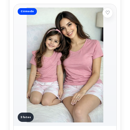
♡
Cómodo
3 fotos