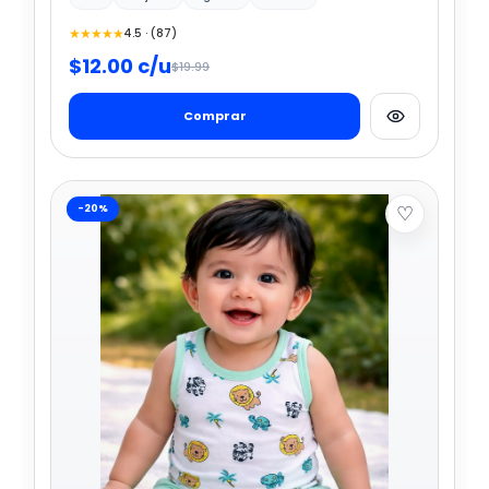
★★★★★
4.5 · (87)
$12.00 c/u
$19.99
Comprar
♡
-20%