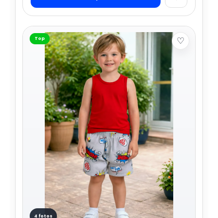
♡
Top
4 fotos