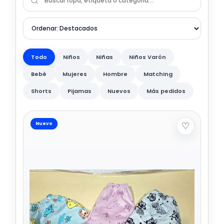
Todo
Niños
Niñas
Niños Varón
Bebé
Mujeres
Hombre
Matching
Shorts
Pijamas
Nuevos
Más pedidos
♡
Nuevo